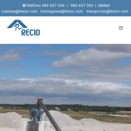
☎️Teléfono 983 607 556
/
983 607 200
|
📧Mail:
copresa@lrecio.com
hormigones@lrecio.com
transportes@lrecio.com